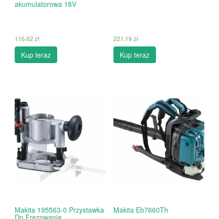
akumulatorowa 18V
116.62
zł
221.19
zł
Kup teraz
Kup teraz
Makita 195563-0 Przystawka
Makita Eb7660Th
Do Frezowania