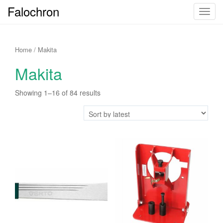
Falochron
T
o
g
g
Home
/ Makita
l
Makita
e
n
Showing 1–16 of 84 results
a
v
i
g
a
t
i
o
n