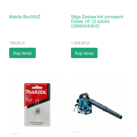
Makita Bvc350Z
Stiga Zestaw kół zimowych
Estate 18″ (2 sztuki)
(299900430/0)
799.00
zł
1 504.00
zł
Kup teraz
Kup teraz