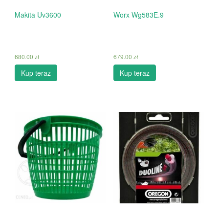
Makita Uv3600
Worx Wg583E.9
680.00
zł
679.00
zł
Kup teraz
Kup teraz