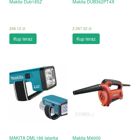
Makita Dub185Z
Makita DUB362PT4X
246.12
zł
2 267.32
zł
Kup teraz
Kup teraz
MAKITA DML186 latarka
Makita M4000