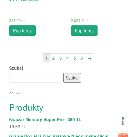
243.00
zł
2 024.24
zł
Kup teraz
Kup teraz
1
2
3
4
5
6
→
Szukaj
Szukaj
zzzzz
Produkty
Kwazar Mercury Super Pro+ 360 1L
19.62
zł
Grabie Do Liści Wachlarzowe Nieoprawne 46cm