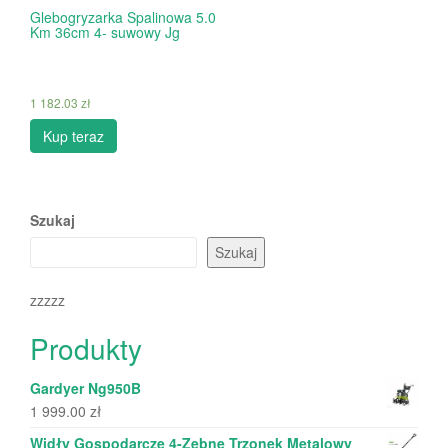
Glebogryzarka Spalinowa 5.0
Km 36cm 4- suwowy Jg
1 182.03
zł
Kup teraz
Szukaj
Szukaj
zzzzz
Produkty
Gardyer Ng950B
1 999.00
zł
Widły Gospodarcze 4-Zębne Trzonek Metalowy