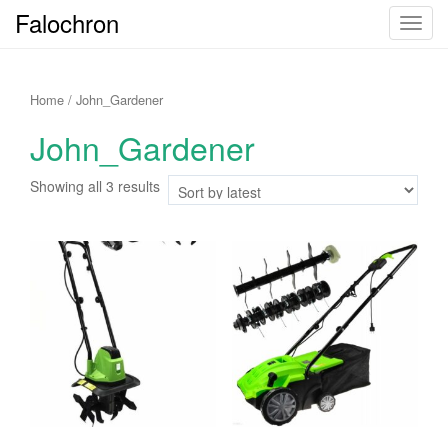
Falochron
T
o
g
g
Home
/ John_Gardener
l
John_Gardener
e
n
Showing all 3 results
a
v
i
g
a
t
i
o
n