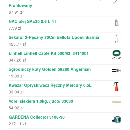
Profilowany
67.91
zł
NAC olej SAE30 0.6 L 4T
7.59
zł
Sekator 2-Ręczny 80Cm Bellota Upominkarnia
423.77
zł
Einhell Einhell Cable Kit 500M2 3414001
347.28
zł
ogrodniczy kuty Golden 59280 Angerman
19.00
zł
Kwazar Opryskiwacz Ręczny Mercury 0,5L
33.04
zł
Vorel siekiera 1,0kg. /juco/ 33030
54.92
zł
GARDENA Collector 3108-30
217.11
zł