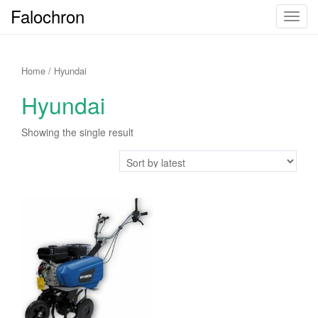
Falochron
T
o
g
g
Home
/ Hyundai
l
Hyundai
e
n
Showing the single result
a
v
i
g
a
t
i
o
n