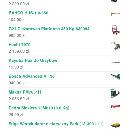
2 299.00
zł
BAHCO HUS-1.0-650
104.00
zł
G21 Ciężarówka Platforma 350 Kg 639084
985.00
zł
Hecht 7970
2 159.00
zł
Kayoba Nóż Do Grzybów
19.99
zł
Bosch Advanced Air 36
946.00
zł
Makita PM7651H
2 936.52
zł
Dedra Siekiera 13M810 (0.6 Kg)
29.99
zł
Stiga Wertykulator elektryczny Park (13-3901-11)