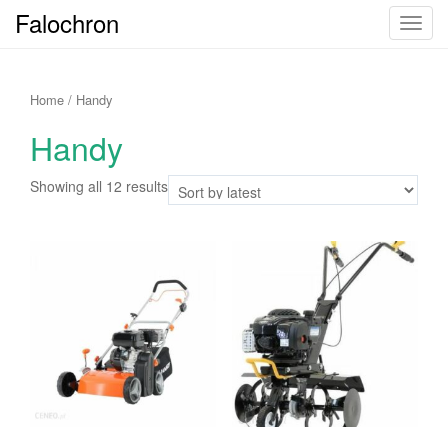
Falochron
T
o
g
g
Home
/ Handy
l
Handy
e
n
Showing all 12 results
a
v
i
g
a
t
i
o
n