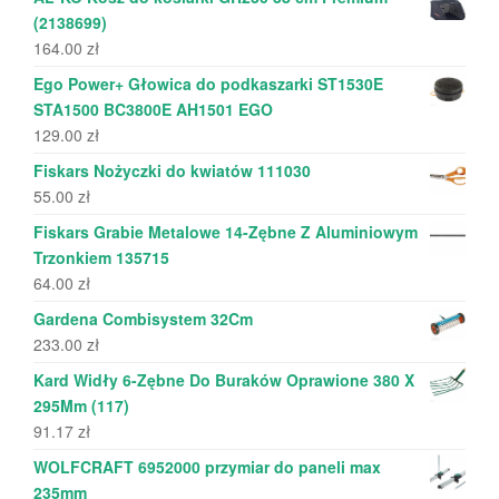
(2138699)
164.00
zł
Ego Power+ Głowica do podkaszarki ST1530E
STA1500 BC3800E AH1501 EGO
129.00
zł
Fiskars Nożyczki do kwiatów 111030
55.00
zł
Fiskars Grabie Metalowe 14-Zębne Z Aluminiowym
Trzonkiem 135715
64.00
zł
Gardena Combisystem 32Cm
233.00
zł
Kard Widły 6-Zębne Do Buraków Oprawione 380 X
295Mm (117)
91.17
zł
WOLFCRAFT 6952000 przymiar do paneli max
235mm