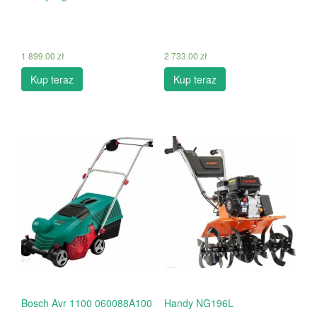
1 899.00
zł
2 733.00
zł
Kup teraz
Kup teraz
Bosch Avr 1100 060088A100
Handy NG196L