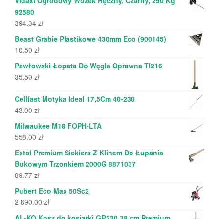
Vidaxl Ogrodowy Wózek Ręczny, Czarny, 250 Kg
92580
394.34
zł
Beast Grabie Plastikowe 430mm Eco (900145)
10.50
zł
Pawłowski Łopata Do Węgla Oprawna Tl216
35.50
zł
Cellfast Motyka Ideal 17,5Cm 40-230
43.00
zł
Milwaukee M18 FOPH-LTA
558.00
zł
Extol Premium Siekiera Z Klinem Do Łupania
Bukowym Trzonkiem 2000G 8871037
89.77
zł
Pubert Eco Max 50Sc2
2 890.00
zł
AL-KO Kosz do kosiarki GR230 38 cm Premium