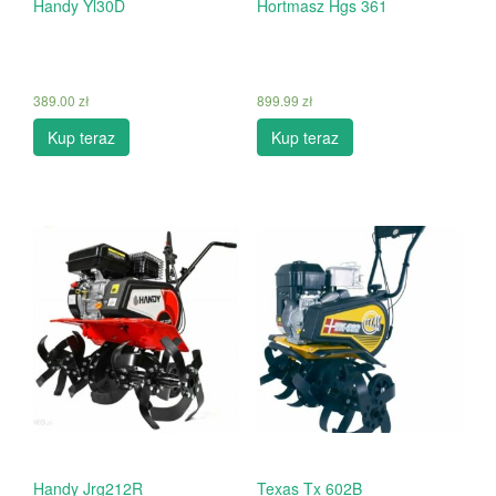
Handy Yl30D
Hortmasz Hgs 361
389.00
zł
899.99
zł
Kup teraz
Kup teraz
Handy Jrg212R
Texas Tx 602B