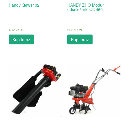
Handy Qew1402
HANDY ZHO Moduł
odśnieżarki ODS60
402.21
zł
908.97
zł
Kup teraz
Kup teraz