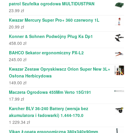
patrol Szufelka ogrodowa MULTIDUSTPAN
23.99
zł
Kwazar Mercury Super Pro+ 360 czerwony 1L
20.99
zł
Konner & Sohnen Podwójny Pług Ks Dp1
458.00
zł
BAHCO Sekator ergonomiczny PX-L2
245.00
zł
Kwazar Zestaw Opryskiwacz Orion Super New 3L+
Osłona Herbicydowa
149.00
zł
Maczeta Ogrodowa 455Mm Verto 15G191
17.99
zł
Karcher BLV 36-240 Battery (wersja bez
akumulatora i ładowarki) 1.444-170.0
1 229.34
zł
Vikan Łopata ergonomiczna 380x340x90mm