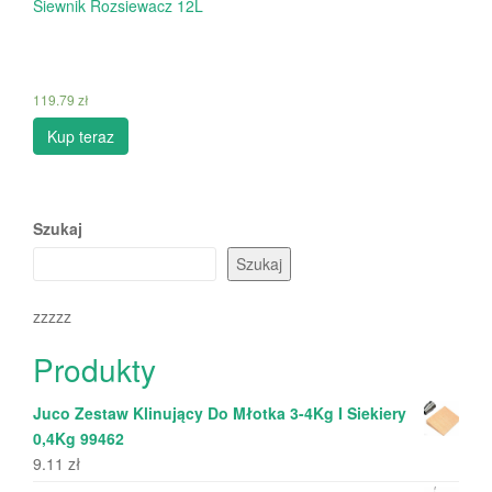
Siewnik Rozsiewacz 12L
119.79
zł
Kup teraz
Szukaj
Szukaj
zzzzz
Produkty
Juco Zestaw Klinujący Do Młotka 3-4Kg I Siekiery
0,4Kg 99462
9.11
zł