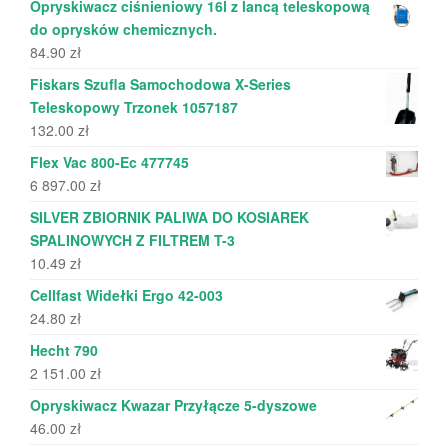
Opryskiwacz ciśnieniowy 16l z lancą teleskopową
do oprysków chemicznych.
84.90
zł
Fiskars Szufla Samochodowa X-Series
Teleskopowy Trzonek 1057187
132.00
zł
Flex Vac 800-Ec 477745
6 897.00
zł
SILVER ZBIORNIK PALIWA DO KOSIAREK
SPALINOWYCH Z FILTREM T-3
10.49
zł
Cellfast Widełki Ergo 42-003
24.80
zł
Hecht 790
2 151.00
zł
Opryskiwacz Kwazar Przyłącze 5-dyszowe
46.00
zł