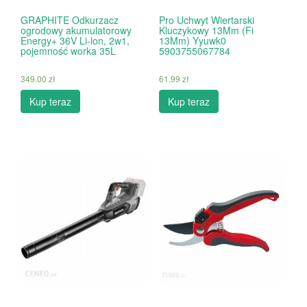
GRAPHITE Odkurzacz
Pro Uchwyt Wiertarski
ogrodowy akumulatorowy
Kluczykowy 13Mm (Fi
Energy+ 36V Li-lon, 2w1,
13Mm) Yyuwk0
pojemność worka 35L
5903755067784
349.00
zł
61.99
zł
Kup teraz
Kup teraz