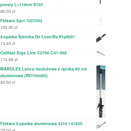
prosty L=119cm S103
66.00
zł
Fiskars Xact 1027042
105.90
zł
Łopatka Szeroka De Luxe/Bs Kty6001
13.45
zł
Cellfast Ergo Line C2700 C41-008
174.99
zł
MAROLEX Lanca modułowa z rączką 60 cm
aluminiowa (RO10mr60)
40.50
zł
Fiskars Łopatka aluminiowa 4310 141020
79.00
zł