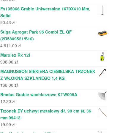
Fs135066 Grabie Uniwersalne 1670X410 Mm,
Solid
90.43
zł
Stiga Agregat Park 95 Combi EL QF
(2D5809521/S16)
4 911.00
zł
Marolex Rx 12l
998.00
zł
MAGNUSSON SIEKIERA CIESIELSKA TRZONEK
Z WŁÓKNA SZKLANEGO 1,4 KG
168.00
zł
Bradas Grabie wachlarzowe KTW008A
12.20
zł
Trzonek DY uchwyt metalowy dł. 90 cm śr. 36
mm 99413
19.99
zł