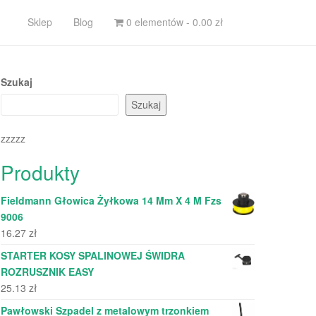
Sklep
Blog
0 elementów -
0.00
zł
Szukaj
Szukaj
zzzzz
Produkty
Fieldmann Głowica Żyłkowa 14 Mm X 4 M Fzs
9006
16.27
zł
STARTER KOSY SPALINOWEJ ŚWIDRA
ROZRUSZNIK EASY
25.13
zł
Pawłowski Szpadel z metalowym trzonkiem