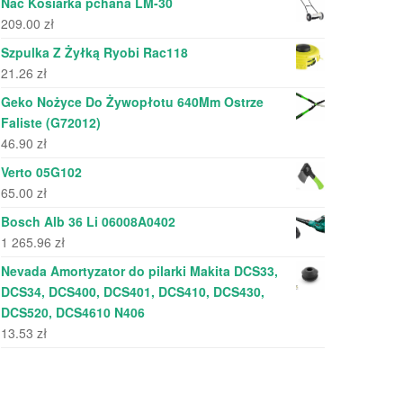
Nac Kosiarka pchana LM-30
209.00
zł
Szpulka Z Żyłką Ryobi Rac118
21.26
zł
Geko Nożyce Do Żywopłotu 640Mm Ostrze
Faliste (G72012)
46.90
zł
Verto 05G102
65.00
zł
Bosch Alb 36 Li 06008A0402
1 265.96
zł
Nevada Amortyzator do pilarki Makita DCS33,
DCS34, DCS400, DCS401, DCS410, DCS430,
DCS520, DCS4610 N406
13.53
zł