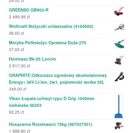
29.00
zł
GREENSO GB902-R
2 499.99
zł
Wolfcraft Nożyczki uniwersalne (4164000)
36.60
zł
Motyka Półksieżyc Oprawna Duża 270
37.63
zł
Hortmasz Bk-55 Loncin
2 817.00
zł
GRAPHITE Odkurzacz ogrodowy akumulatorowy
Energy+ 36V Li-lon, 2w1, pojemność worka 35L
349.00
zł
Vikan Łopata uchwyt typu D Grip 1040mm
niebieska 56253
92.25
zł
Husqvarna Rozsiewacz 75kg (967027201)
1 988.80
zł