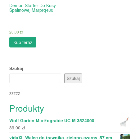
Demon Starter Do Kosy
Spalinowej Marprq480
20.00
zł
Kup teraz
Szukaj
Szukaj
zzzzz
Produkty
Wolf Garten Miotłograbie UC-M 3524000
89.00
zł
vidaXL Walec do trawnika, zielono-czarny, 57 cm,