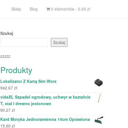
Sklep
Blog
0 elementów -
0.00
zł
Szukaj
Szukaj
zzzzz
Produkty
Lokalizator Z Kartą Sim Worx
942.67
zł
vidaXL Szpadel ogrodowy, uchwyt w kształcie
T, stal i drewno jesionowe
90.27
zł
Kard Motyka Jednoramienna 14cm Oprawiona
15.60
zł