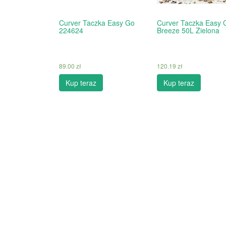
Curver Taczka Easy Go
Curver Taczka Easy 
224624
Breeze 50L Zielona
89.00
zł
120.19
zł
Kup teraz
Kup teraz