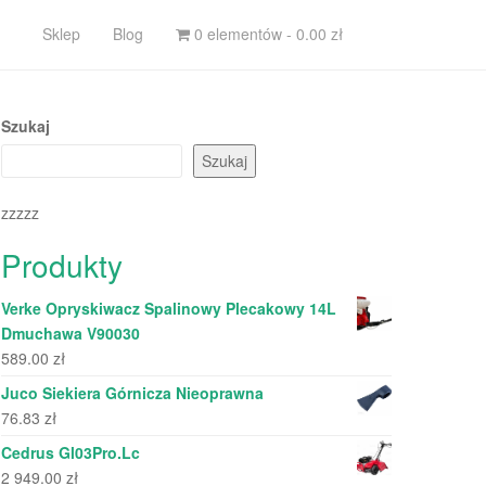
Sklep
Blog
0 elementów -
0.00
zł
Szukaj
Szukaj
zzzzz
Produkty
Verke Opryskiwacz Spalinowy Plecakowy 14L
Dmuchawa V90030
589.00
zł
Juco Siekiera Górnicza Nieoprawna
76.83
zł
Cedrus Gl03Pro.Lc
2 949.00
zł