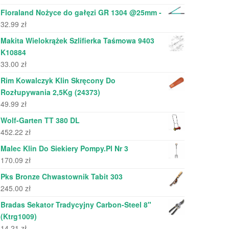
Floraland Nożyce do gałęzi GR 1304 @25mm -
32.99
zł
Makita Wielokrążek Szlifierka Taśmowa 9403
K10884
33.00
zł
Rim Kowalczyk Klin Skręcony Do
Rozłupywania 2,5Kg (24373)
49.99
zł
Wolf-Garten TT 380 DL
452.22
zł
Malec Klin Do Siekiery Pompy.Pl Nr 3
170.09
zł
Pks Bronze Chwastownik Tabit 303
245.00
zł
Bradas Sekator Tradycyjny Carbon-Steel 8"
(Ktrg1009)
14.21
zł