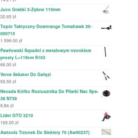
Juco Grabki 3-Zębne 110mm
32.65
zł
Topór Taktyczny Downrange Tomahawk 30-
000715
1 599.00
zł
Pawłowski Szpadel z metalowym trzonkiem
prosty L=119cm S103
66.00
zł
Verve Sekator Do Gałęzi
50.50
zł
Nevada Kółko Rozrusznika Do Pilarki Nac Sps-
38 N738
9.84
zł
Lider GTO 3210
169.00
zł
Awtools Trzonek Do Siekiery 70 (Aw00237)